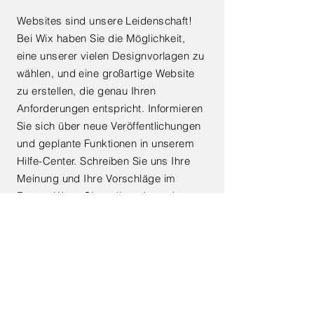
Websites sind unsere Leidenschaft!
Bei Wix haben Sie die Möglichkeit,
eine unserer vielen Designvorlagen zu
wählen, und eine großartige Website
zu erstellen, die genau Ihren
Anforderungen entspricht. Informieren
Sie sich über neue Veröffentlichungen
und geplante Funktionen in unserem
Hilfe-Center. Schreiben Sie uns Ihre
Meinung und Ihre Vorschläge im
Forum. Wenn Sie wollen, dass ein
professioneller Webdesigner Ihre
Website erstellt, schauen Sie bei Wix
Arena vorbei. Wenn Sie weitere Hilfe
benötigen, können Sie einfach Ihre
Frage in unserem Support-Center
eingeben. Für Tipps und Neuigkeiten