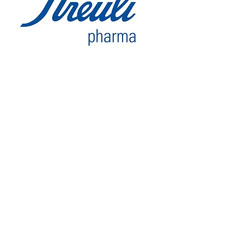
+
Luxusüberbauung SunSet
Schindellegi