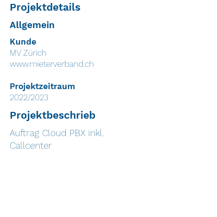
Projektdetails
Allgemein
Kunde
MV Zürich
www.mieterverband.ch
Projektzeitraum
2022/2023
Projektbeschrieb
Auftrag Cloud PBX inkl.
Callcenter
Eckdaten
Lösungen
Evaluation und Portierung auf
GIN Cloud